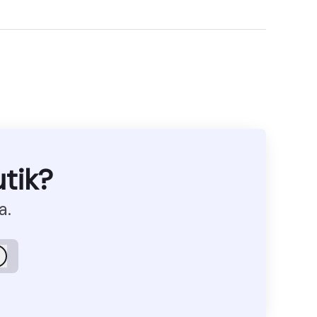
tik?
a.
Logga in