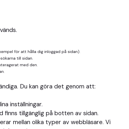
nvänds.
mpel för att hålla dig inloggad på sidan).
ökarna till sidan.
nteragerat med den.
an.
vändiga. Du kan göra det genom att:
na inställningar.
 finns tillgänglig på botten av sidan.
erar mellan olika typer av webbläsare. Vi