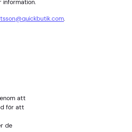
 information.
urtsson@quickbutik.com
.
 genom att
d för att
er de