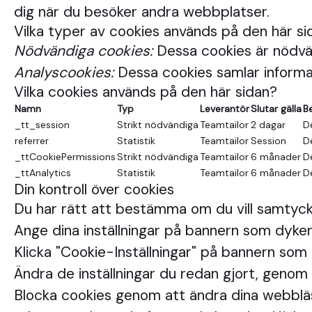
dig när du besöker andra webbplatser.
Vilka typer av cookies används på den här si
Nödvändiga cookies:
Dessa cookies är nödvän
Analyscookies:
Dessa cookies samlar informat
Vilka cookies används på den här sidan?
Namn
Typ
Leverantör
Slutar gälla
B
_tt_session
Strikt nödvändiga
Teamtailor
2 dagar
D
referrer
Statistik
Teamtailor
Session
D
_ttCookiePermissions
Strikt nödvändiga
Teamtailor
6 månader
D
_ttAnalytics
Statistik
Teamtailor
6 månader
D
Din kontroll över cookies
Du har rätt att bestämma om du vill samtyck
Ange dina inställningar på bannern som dyker
Klicka "Cookie-Inställningar" på bannern som d
Ändra de inställningar du redan gjort, genom a
Blocka cookies genom att ändra dina webbläsa