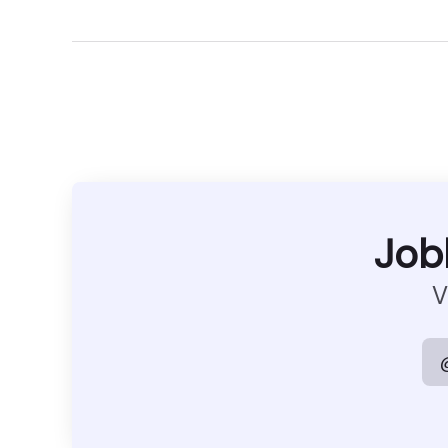
Job
V