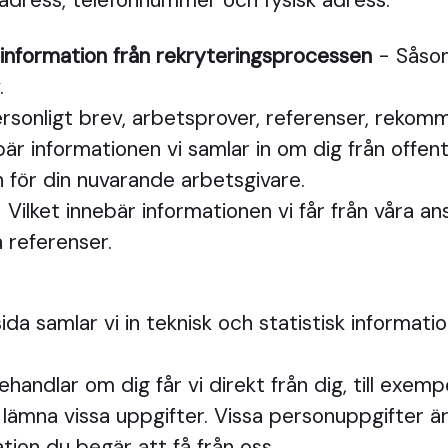
dress, telefonnummer och fysisk adress.
 information från rekryteringsprocessen
- Såsom
.
rsonligt brev, arbetsprover, referenser, rekom
är informationen vi samlar in om dig från offentli
 för din nuvarande arbetsgivare.
 Vilket innebär informationen vi får från våra ans
a referenser.
da samlar vi in teknisk och statistisk informati
handlar om dig får vi direkt från dig, till exem
inte lämna vissa uppgifter. Vissa personuppgifter
tion du begär att få från oss.