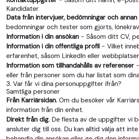
Kontaktuppgifter
- Såsom ditt namn, e-posta
Kandidater
Data från intervjuer, bedömningar och annan
bedömningar och tester som gjorts, lönekrav
Information i din ansökan
- Såsom ditt CV, pe
Information i din offentliga profil
- Vilket inneb
erfarenhet, såsom LinkedIn eller webbplatsen
Information som tillhandahålls av referenser
-
eller från personer som du har listat som din
3. Var får vi dina personuppgifter ifrån?
Samtliga personer
Från Karriärsidan.
Om du besöker vår Karriärsi
information från din enhet.
Direkt från dig.
De flesta av de uppgifter vi be
ansluter dig till oss. Du kan alltid välja att 
behandla din ansökan eller ge dig den informa