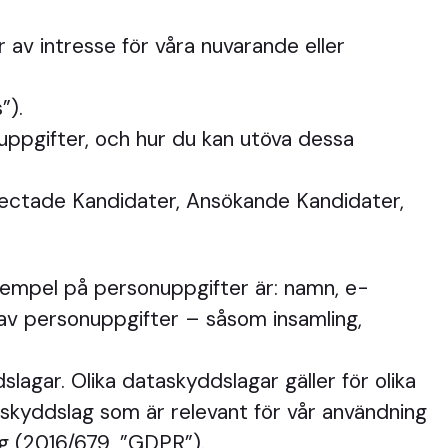
r av intresse för våra nuvarande eller
”).
nuppgifter, och hur du kan utöva dessa
nnectade Kandidater, Ansökande Kandidater,
 Exempel på personuppgifter är: namn, e-
av personuppgifter – såsom insamling,
lagar. Olika dataskyddslagar gäller för olika
askyddslag som är relevant för vår användning
ng (2016/679, ”GDPR”).