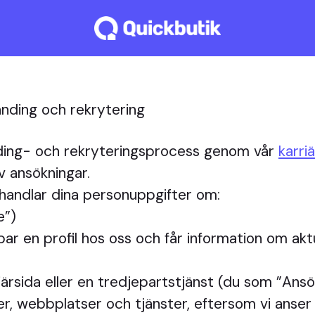
anding och rekrytering
nding- och rekryteringsprocess genom vår
karri
v ansökningar.
behandlar dina personuppgifter om:
e”)
kapar en profil hos oss och får information om akt
riärsida eller en tredjepartstjänst (du som ”An
r, webbplatser och tjänster, eftersom vi anser a