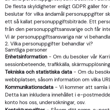
De flesta skyldigheter enligt GDPR gäller fö
beslutar för vilka ändamål personuppgifter s
ett så kallat personuppgiftsbiträde. Ett per
från den personuppgiftsansvarige och får in
Vi är personuppgiftsansvariga när vi behandla
2. Vilka personuppgifter behandlar vi?
Samtliga personer
Enhetsinformation
- Om du besöker vår Karriä
sessionbeteende, trafikkälla, skärmupplösning
Tekniska och statistiska data
- Om du besöker 
webbplatsen, såsom information om vilka URL
Kommunikationsdata
- Vi kommer att samla i
Detta kan inkludera innehållet i e-postmeddel
konto hos oss, undersökningar, osv.