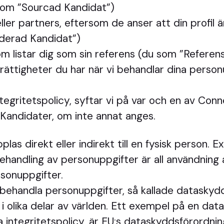
 som ”Sourcad Kandidat”)
eller partners, eftersom de anser att din profil ä
derad Kandidat”)
om listar dig som sin referens (du som ”Referens
 rättigheter du har när vi behandlar dina perso
tegritetspolicy, syftar vi på var och en av Co
ndidater, om inte annat anges.
las direkt eller indirekt till en fysisk person.
handling av personuppgifter är all användning 
rsonuppgifter.
 behandla personuppgifter, så kallade dataskydds
i olika delar av världen. Ett exempel på en dat
a integritetspolicy, är EU:s dataskyddsförordni