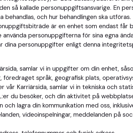
r den så kallade personuppgiftsansvarige. En p
ka behandlas, och hur behandlingen ska utföras
sonuppgiftsbiträde är en enhet som endast får b
te använda personuppgifterna för sina egna änd
r dina personuppgifter enligt denna integritetsp
rsida, samlar vi in uppgifter om din enhet, så
, föredraget språk, geografisk plats, operativs
vår Karriärsida, samlar vi in tekniska och stat
:er du besöker, och din aktivitet på webbplats
n och lagra din kommunikation med oss, inklusi
anden, videoinspelningar, meddelanden på sociala