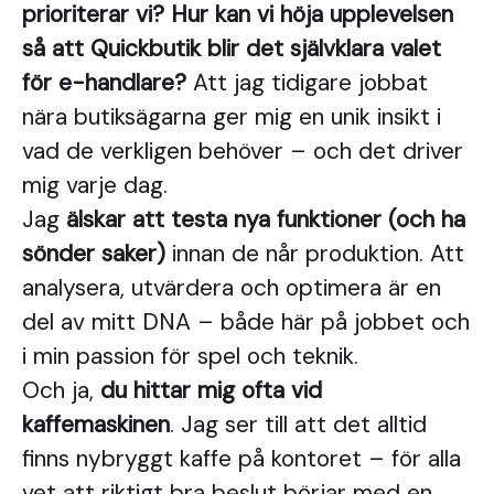
prioriterar vi? Hur kan vi höja upplevelsen
så att Quickbutik blir det självklara valet
för e-handlare?
Att jag tidigare jobbat
nära butiksägarna ger mig en unik insikt i
vad de verkligen behöver – och det driver
mig varje dag.
Jag
älskar att testa nya funktioner (och ha
sönder saker)
innan de når produktion. Att
analysera, utvärdera och optimera är en
del av mitt DNA – både här på jobbet och
i min passion för spel och teknik.
Och ja,
du hittar mig ofta vid
kaffemaskinen
. Jag ser till att det alltid
finns nybryggt kaffe på kontoret – för alla
vet att riktigt bra beslut börjar med en